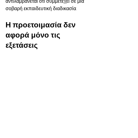
αντιλαμβάνεται ότι συμμετέχει σε μια 
σοβαρή εκπαιδευτική διαδικασία.
Η προετοιμασία δεν 
αφορά μόνο τις 
εξετάσεις
Ακόμη και όταν ο άμεσος στόχος είναι η 
επιτυχία στην εισαγωγική διαδικασία, η 
αξία της προετοιμασίας είναι ευρύτερη. 
Το παιδί καλλιεργεί υπομονή, επιμονή, 
παρατηρητικότητα και 
αυτοσυγκέντρωση. Μαθαίνει να 
οργανώνει τον χρόνο του, να δέχεται 
διόρθωση και να ξαναδοκιμάζει. Αυτές 
οι δεξιότητες δεν μένουν μέσα στο 
μάθημα σχεδίου. Συνοδεύουν συνολικά 
τη μαθησιακή του πορεία.
Για αυτό και η επιλογή του σωστού 