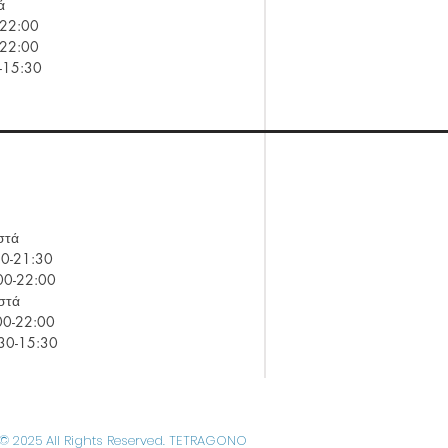
ά
2:00
2:00
5:30
τά
21:30
22:00
τά
-22:00
15:30
© 2025 All Rights Reserved. TETRAGONO