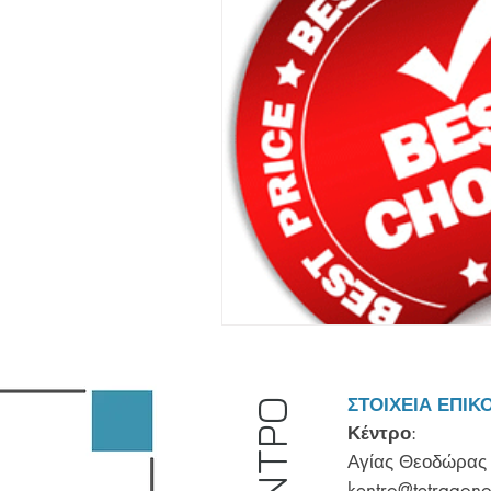
ΣΤΟΙΧΕΙΑ ΕΠΙΚ
ΚΕΝΤΡΟ
Κέντρο
:
Αγίας Θεοδώρας 
kentro@tetragono