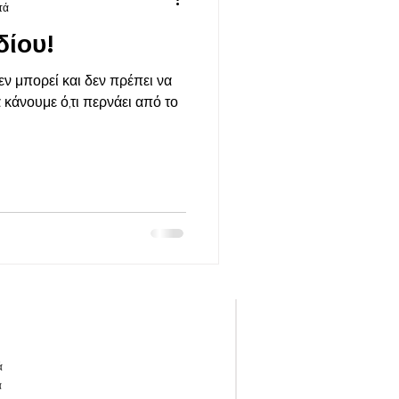
τά
ίου!
εν μπορεί και δεν πρέπει να
α κάνουμε ό,τι περνάει από το
ά
ά